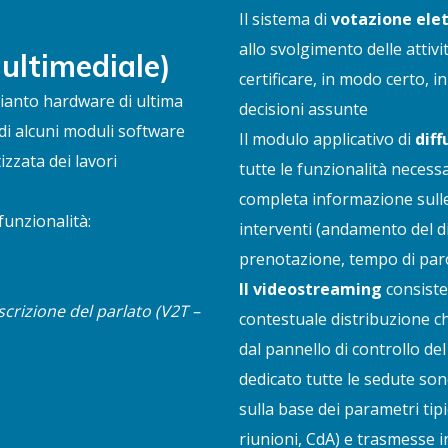
Il sistema di
votazione ele
allo svolgimento delle attiv
ultimediale)
certificare, in modo certo, i
pianto hardware di ultima
decisioni assunte
di alcuni moduli software
Il modulo applicativo di
diff
zzata dei lavori
tutte le funzionalità necess
completa informazione sulle 
funzionalità:
interventi (andamento del diba
prenotazione, tempo di par
Il videostreaming
consiste
crizione del parlato (V2T –
contestuale distribuzione c
dal pannello di controllo de
dedicato tutte le sedute son
sulla base dei parametri tip
riunioni, CdA) e trasmesse i