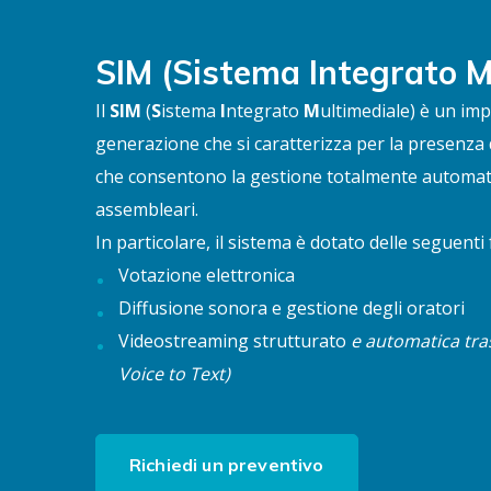
SIM (Sistema Integrato M
Il
SIM
(
S
istema
I
ntegrato
M
ultimediale) è un im
generazione che si caratterizza per la presenza 
che consentono la gestione totalmente automati
assembleari.
In particolare, il sistema è dotato delle seguenti 
Votazione elettronica
Diffusione sonora e gestione degli oratori
Videostreaming strutturato
e automatica tras
Voice to Text)
Richiedi un preventivo