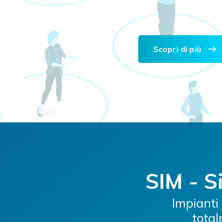
Scopri di più
SIM - S
Impianti
total