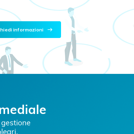
chiedi informazioni
imediale
 gestione
leari.