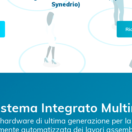
Synedrio)
Ri
istema Integrato Mult
 hardware di ultima generazione per la
mente automatizzata dei lavori assemb