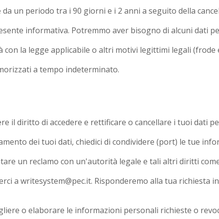
a un periodo tra i 90 giorni e i 2 anni a seguito della cancel
presente informativa. Potremmo aver bisogno di alcuni dati per
con la legge applicabile o altri motivi legittimi legali (fr
emorizzati a tempo indeterminato.
e il diritto di accedere e rettificare o cancellare i tuoi dati p
tamento dei tuoi dati, chiedici di condividere (port) le tue inf
ntare un reclamo con un'autorità legale e tali altri diritti co
criverci a writesystem@pec.it. Risponderemo alla tua richiesta 
gliere o elaborare le informazioni personali richieste o revoc